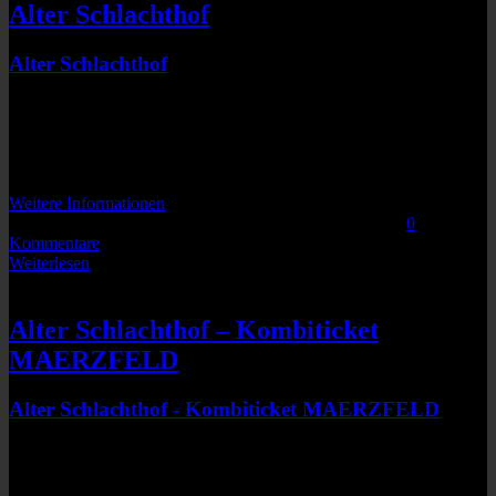
Alter Schlachthof
Alter Schlachthof
Gothaar Strasse 11
Dresden
01097
Keine bevorstehenden Veranstaltungen
Weitere Informationen
Von
|
2014-11-13T15:24:05+01:00
November 12th, 2014
|
0
Kommentare
Weiterlesen
SUMORINGER
Alter Schlachthof – Kombiticket
MAERZFELD
Alter Schlachthof - Kombiticket MAERZFELD
Gothaer Str. 11
Dresden
01097