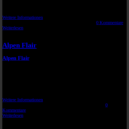
93083
Keine bevorstehenden Veranstaltungen
Weitere Informationen
Von
|
2016-03-30T09:48:14+02:00
März 30th, 2016
|
0 Kommentare
Weiterlesen
SUMORINGER
Alpen Flair
Alpen Flair
Ex-NATO-Basis
Natz-Schabs
Südtirol
I-39040
Keine bevorstehenden Veranstaltungen
Weitere Informationen
Von
|
2019-12-20T17:39:10+01:00
Dezember 20th, 2019
|
0
Kommentare
Weiterlesen
SUMORINGER