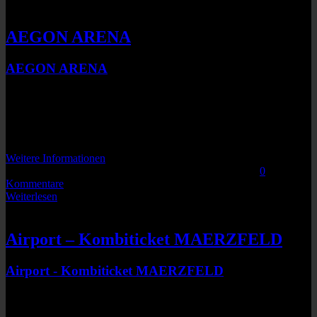
SUMORINGER
AEGON ARENA
AEGON ARENA
Prikopova 6
Bratislava
SL-831 03
Keine bevorstehenden Veranstaltungen
Weitere Informationen
Von
|
2014-11-13T15:19:15+01:00
November 12th, 2014
|
0
Kommentare
Weiterlesen
SUMORINGER
Airport – Kombiticket MAERZFELD
Airport - Kombiticket MAERZFELD
Ernst-Frenzel-Str. 16
Obertraubling