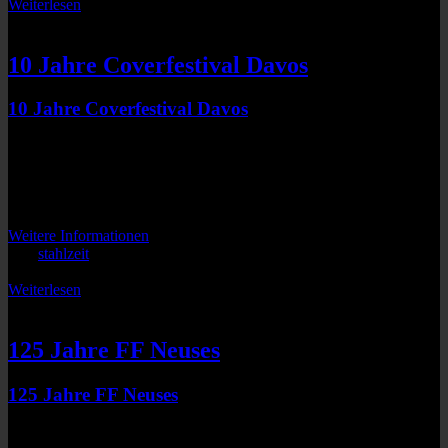
Weiterlesen
SUMORINGER
10 Jahre Coverfestival Davos
10 Jahre Coverfestival Davos
Bolgen Plaza
Davos
CH-7270
Keine bevorstehenden Veranstaltungen
Weitere Informationen
Von
stahlzeit
|
2024-09-19T12:26:44+02:00
September 19th,
für
2024
|
Kommentare deaktiviert
10
Weiterlesen
Jahre
SUMORINGER
Coverfestival
Davos
125 Jahre FF Neuses
125 Jahre FF Neuses
Zelt