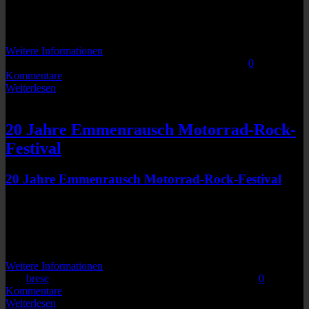
Neuses-Eggolsheim
91330
Keine bevorstehenden Veranstaltungen
Weitere Informationen
Von
|
2015-09-09T14:56:23+02:00
September 9th, 2015
|
0
Kommentare
Weiterlesen
SUMORINGER
20 Jahre Emmenrausch Motorrad-Rock-
Festival
20 Jahre Emmenrausch Motorrad-Rock-Festival
Lange Str. 150
Kelbra
06537
Keine bevorstehenden Veranstaltungen
Weitere Informationen
Von
brese
|
2022-09-14T16:58:17+02:00
Februar 7th, 2021
|
0
Kommentare
Weiterlesen