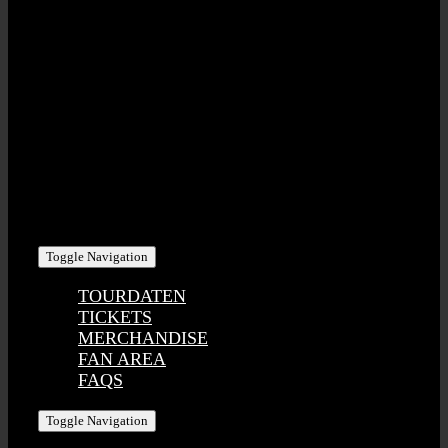
STAHLZEIT | RED POINT MUSIC GbR
Eisenbahnstr. 20 | D-91330 Eggolsheim
USt-IdNr: DE275791912
KONTAKT | PHI/SCH ART GmbH
Bahnhofstr. 8 | D-95473 Creussen
Tel +49 (0) 1716 – 393 100
stahlzeit@phischart.com
Toggle Navigation
TOURDATEN
TICKETS
MERCHANDISE
FAN AREA
FAQS
Toggle Navigation