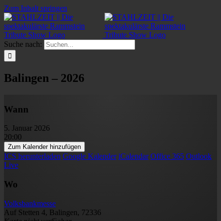
Zum Inhalt springen
Suche nach:
Balingen – 2026
Wann
5. Januar 2026
20:00
Zum Kalender hinzufügen
ICS herunterladen
Google Kalender
iCalendar
Office 365
Outlook
Live
Wo
Volksbankmesse
Auf Stetten 4, Balingen, 72336