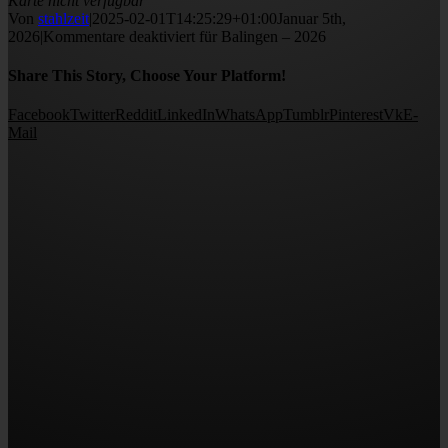
Karte nicht verfügbar
Von
stahlzeit
|
2025-02-01T14:25:29+01:00
Januar 5th,
2026
|
Kommentare deaktiviert
für Balingen – 2026
Share This Story, Choose Your Platform!
Facebook
Twitter
Reddit
LinkedIn
WhatsApp
Tumblr
Pinterest
Vk
E-
Mail