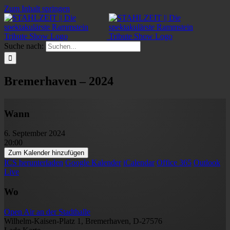
Zum Inhalt springen
Suche nach:
Bremerhaven – 2024
Wann
6. September 2024
20:00
Zum Kalender hinzufügen
ICS herunterladen
Google Kalender
iCalendar
Office 365
Outlook
Live
Wo
Open Air an der Stadthalle
Wilhelm-Kaisen-Platz 1, Bremerhaven, D-27576