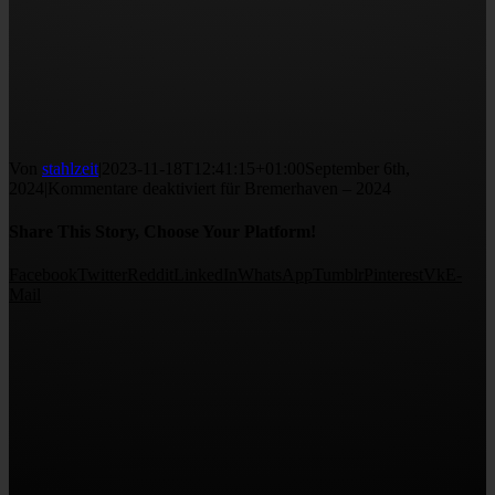
Von
stahlzeit
|
2023-11-18T12:41:15+01:00
September 6th,
2024
|
Kommentare deaktiviert
für Bremerhaven – 2024
Share This Story, Choose Your Platform!
Facebook
Twitter
Reddit
LinkedIn
WhatsApp
Tumblr
Pinterest
Vk
E-
Mail