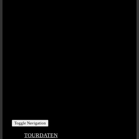
STAHLZEIT | RED POINT MUSIC GbR
Eisenbahnstr. 20 | D-91330 Eggolsheim
USt-IdNr: DE275791912
KONTAKT | PHI/SCH ART GmbH
Bahnhofstr. 8 | D-95473 Creussen
Tel +49 (0) 1716 – 393 100
stahlzeit@phischart.com
Toggle Navigation
TOURDATEN