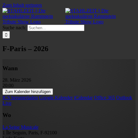
Zum Inhalt springen
Suche nach:
F-Paris – 2026
Wann
28. März 2026
20:00
Zum Kalender hinzufügen
ICS herunterladen
Google Kalender
iCalendar
Office 365
Outlook
Live
Wo
La Seine Musicale
1 Île Seguin, Paris, F-92100