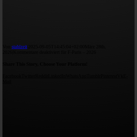
Von
stahlzeit
|
2025-09-05T14:45:04+02:00
März 28th,
2026
|
Kommentare deaktiviert
für F-Paris – 2026
Share This Story, Choose Your Platform!
Facebook
Twitter
Reddit
LinkedIn
WhatsApp
Tumblr
Pinterest
Vk
E-
Mail