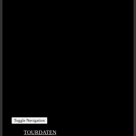
STAHLZEIT | RED POINT MUSIC GbR
Eisenbahnstr. 20 | D-91330 Eggolsheim
USt-IdNr: DE275791912
KONTAKT | PHI/SCH ART GmbH
Bahnhofstr. 8 | D-95473 Creussen
Tel +49 (0) 1716 – 393 100
stahlzeit@phischart.com
Toggle Navigation
TOURDATEN