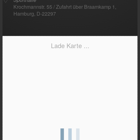
Krochmannstr. 55 / Zufahrt über Braamkamp 1,
Hamburg, D-22297
Lade Karte ...