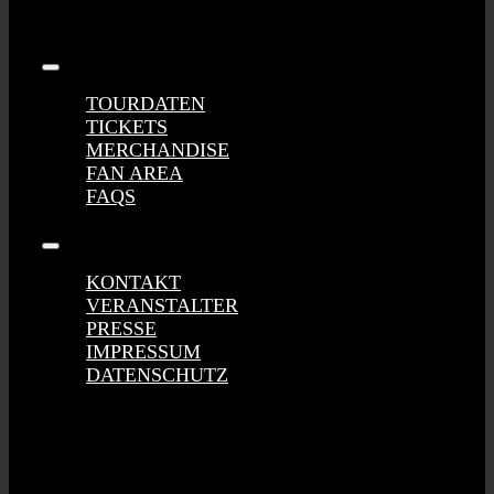
Tel +49 (0) 1716 – 393 100
stahlzeit@phischart.com
Toggle
Navigation
TOURDATEN
TICKETS
MERCHANDISE
FAN AREA
FAQS
Toggle
Navigation
KONTAKT
VERANSTALTER
PRESSE
IMPRESSUM
DATENSCHUTZ