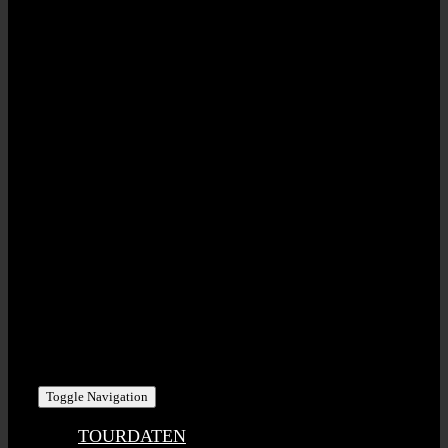
STAHLZEIT | RED POINT MUSIC GbR
Eisenbahnstr. 20 | D-91330 Eggolsheim
USt-IdNr: DE275791912
KONTAKT | PHI/SCH ART GmbH
Bahnhofstr. 8 | D-95473 Creussen
Tel +49 (0) 1716 – 393 100
stahlzeit@phischart.com
Toggle Navigation
TOURDATEN