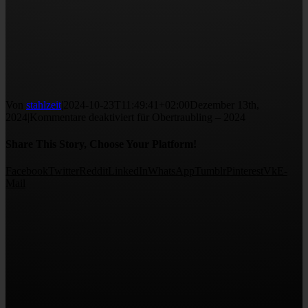
Von
stahlzeit
|
2024-10-23T11:49:41+02:00
Dezember 13th,
2024
|
Kommentare deaktiviert
für Obertraubling – 2024
Share This Story, Choose Your Platform!
Facebook
Twitter
Reddit
LinkedIn
WhatsApp
Tumblr
Pinterest
Vk
E-
Mail