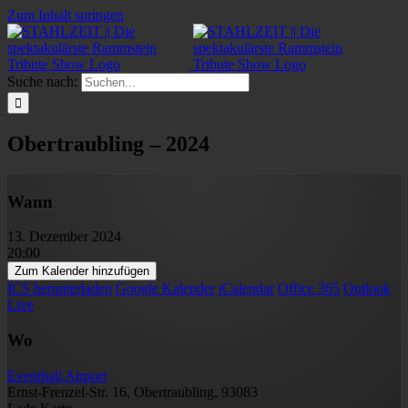
Zum Inhalt springen
Suche nach:
Obertraubling – 2024
Wann
13. Dezember 2024
20:00
Zum Kalender hinzufügen
ICS herunterladen
Google Kalender
iCalendar
Office 365
Outlook
Live
Wo
Eventhall Airport
Ernst-Frenzel-Str. 16, Obertraubling, 93083