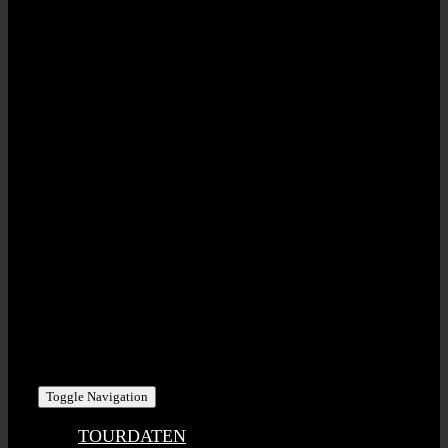
STAHLZEIT | RED POINT MUSIC GbR
Eisenbahnstr. 20 | D-91330 Eggolsheim
USt-IdNr: DE275791912
KONTAKT | PHI/SCH ART GmbH
Bahnhofstr. 8 | D-95473 Creussen
Tel +49 (0) 1716 – 393 100
stahlzeit@phischart.com
Toggle Navigation
TOURDATEN