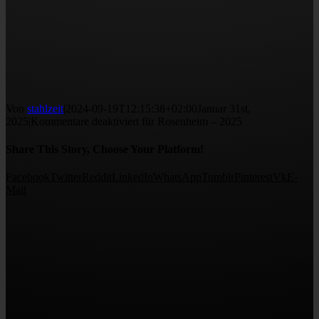
Von
stahlzeit
|
2024-09-19T12:15:38+02:00
Januar 31st,
2025
|
Kommentare deaktiviert
für Rosenheim – 2025
Share This Story, Choose Your Platform!
Facebook
Twitter
Reddit
LinkedIn
WhatsApp
Tumblr
Pinterest
Vk
E-
Mail