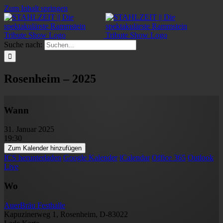
Zum Inhalt springen
Suche nach:
Rosenheim – 2025
Wann
31. Januar 2025
19:30
Zum Kalender hinzufügen
ICS herunterladen
Google Kalender
iCalendar
Office 365
Outlook
Live
Wo
AuerBräu Festhalle
Kapuzinerweg 1, Rosenheim, D-83022