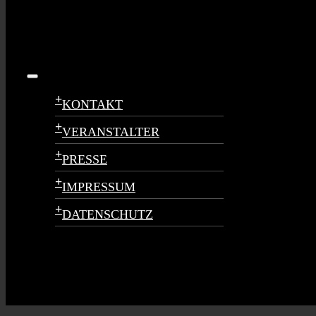
Toggle
Navigation
+
KONTAKT
+
VERANSTALTER
+
PRESSE
+
IMPRESSUM
+
DATENSCHUTZ