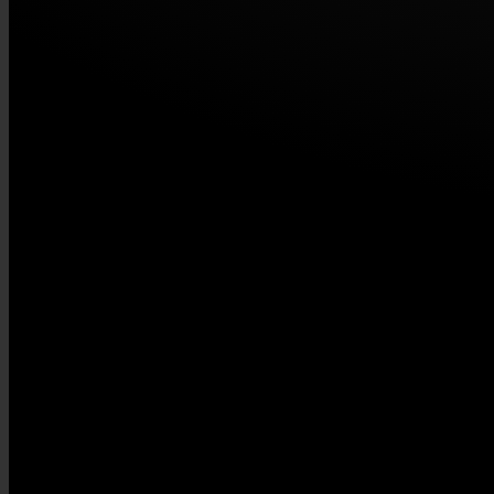
STAHLZEIT | RED POINT MUSIC GbR
Eisenbahnstr. 20 | D-91330 Eggolsheim
USt-IdNr: DE275791912