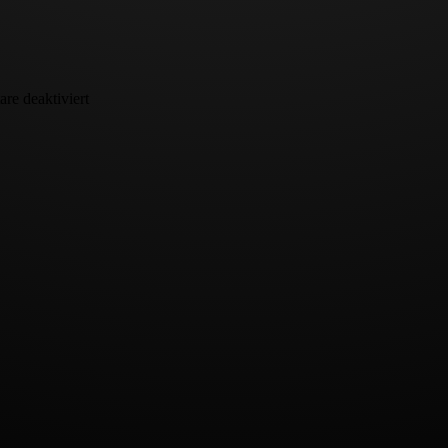
für
e deaktiviert
Teningen
–
2026