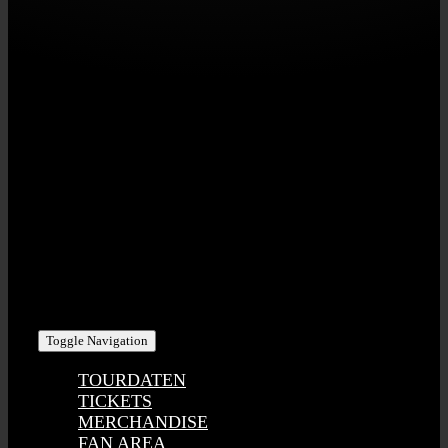
STAHLZEIT | RED POINT MUSIC GbR
Eisenbahnstr. 20 | D-91330 Eggolsheim
USt-IdNr: DE275791912
KONTAKT | PHI/SCH ART GmbH
Bahnhofstr. 8 | D-95473 Creussen
Tel +49 (0) 1716 – 393 100
stahlzeit@phischart.com
Toggle Navigation
TOURDATEN
TICKETS
MERCHANDISE
FAN AREA