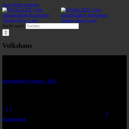
Zum Inhalt springen
Suche nach:
Volkshaus
Veranstaltungsort
Nächste Veranstaltung
Heringsdorf (Usedom) - 2026
- 7. August 2026 - 20:00
Karte nicht verfügbar
Kommende Veranstaltungen
<
1
2
Von
|
2015-08-30T08:58:13+02:00
November 28th, 2014
|
0
Kommentare