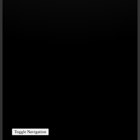
STAHLZEIT | RED POINT MUSIC GbR
Eisenbahnstr. 20 | D-91330 Eggolsheim
USt-IdNr: DE275791912
KONTAKT | PHI/SCH ART GmbH
Bahnhofstr. 8 | D-95473 Creussen
Tel +49 (0) 1716 – 393 100
stahlzeit@phischart.com
Toggle Navigation