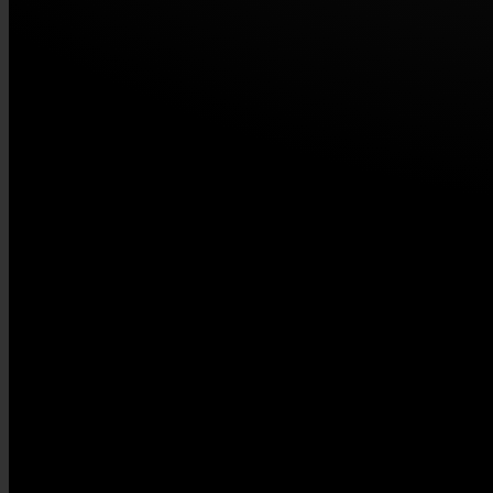
STAHLZEIT | RED POINT MUSIC GbR
Eisenbahnstr. 20 | D-91330 Eggolsheim
USt-IdNr: DE275791912