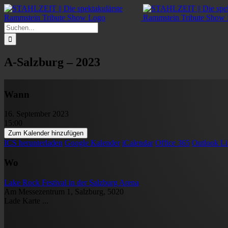
Zum
Inhalt
springen
Suche
nach:
A-Salzburg – 2023
Wann
16. September 2023
15:00
Zum Kalender hinzufügen
ICS herunterladen
Google Kalender
iCalendar
Office 365
Outlook Li
Wo
Lake Rock Festival in der Salzburg Arena
Am Messezentrum 1, Salzburg, 5020
Lade Karte ...