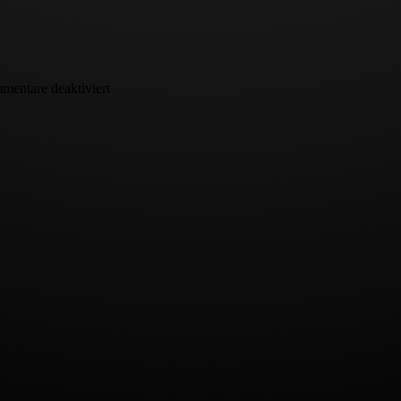
für
entare deaktiviert
A-
Salzburg
–
2023