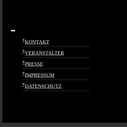
Toggle
Navigation
+
KONTAKT
+
VERANSTALTER
+
PRESSE
+
IMPRESSUM
+
DATENSCHUTZ