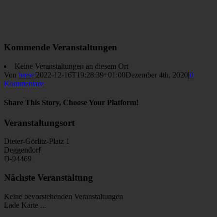
Kommende Veranstaltungen
Keine Veranstaltungen an diesem Ort
Von
brese
|
2022-12-16T19:28:39+01:00
Dezember 4th, 2020
|
0
Kommentare
Share This Story, Choose Your Platform!
Facebook
Twitter
Reddit
LinkedIn
WhatsApp
Tumblr
Pinterest
Vk
E-
Veranstaltungsort
Mail
Dieter-Görlitz-Platz 1
Deggendorf
D-94469
Nächste Veranstaltung
Keine bevorstehenden Veranstaltungen
Lade Karte ...