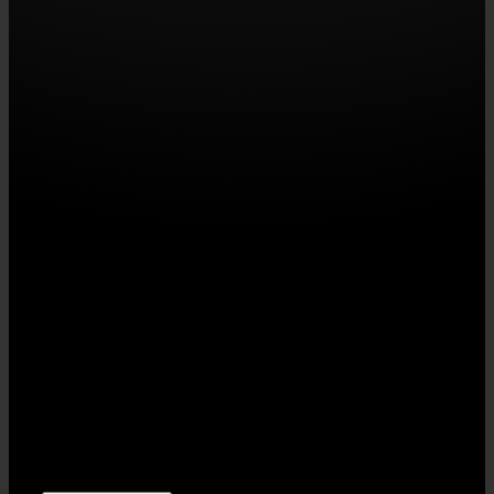
STAHLZEIT | RED POINT MUSIC GbR
Eisenbahnstr. 20 | D-91330 Eggolsheim
USt-IdNr: DE275791912
KONTAKT | PHI/SCH ART GmbH
Bahnhofstr. 8 | D-95473 Creussen
Tel +49 (0) 1716 – 393 100
stahlzeit@phischart.com