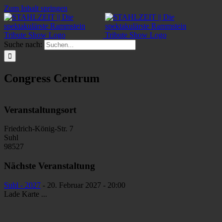
Zum Inhalt springen
Suche nach:
Congress Centrum
Veranstaltungsort
Friedrich-König-Str. 7
Suhl
98527
Nächste Veranstaltung
Suhl - 2027
- 20. Februar 2027 - 20:00
Lade Karte ...