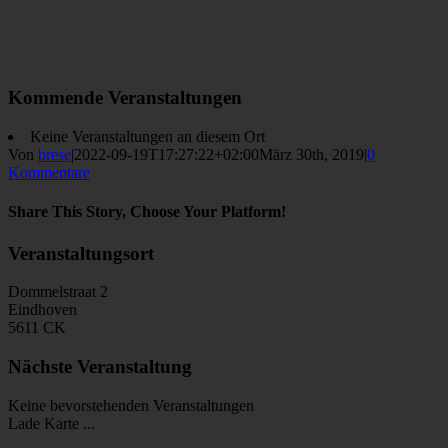
Kommende Veranstaltungen
Keine Veranstaltungen an diesem Ort
Von
brese
|
2022-09-19T17:27:22+02:00
März 30th, 2019
|
0
Kommentare
Share This Story, Choose Your Platform!
Facebook
Twitter
Reddit
LinkedIn
WhatsApp
Tumblr
Pinterest
Vk
E-
Veranstaltungsort
Mail
Dommelstraat 2
Eindhoven
5611 CK
Nächste Veranstaltung
Keine bevorstehenden Veranstaltungen
Lade Karte ...