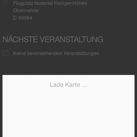
Flugplatz Nottertal Heiliger-Höhen
Obermehler
D-99994
NÄCHSTE VERANSTALTUNG
Keine bevorstehenden Veranstaltungen
Lade Karte ...