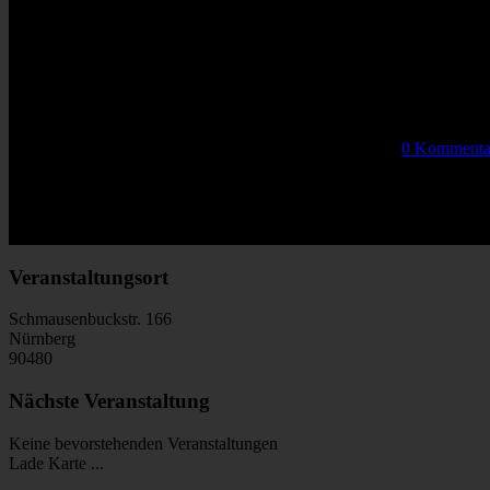
Kommende Veranstaltungen
Keine Veranstaltungen an diesem Ort
Von
|
2014-11-13T15:26:53+01:00
November 12th, 2014
|
0 Kommenta
Share This Story, Choose Your Platform!
Facebook
Twitter
Reddit
LinkedIn
WhatsApp
Tumblr
Pinterest
Vk
E-Mail
Veranstaltungsort
Schmausenbuckstr. 166
Nürnberg
90480
Nächste Veranstaltung
Keine bevorstehenden Veranstaltungen
Lade Karte ...