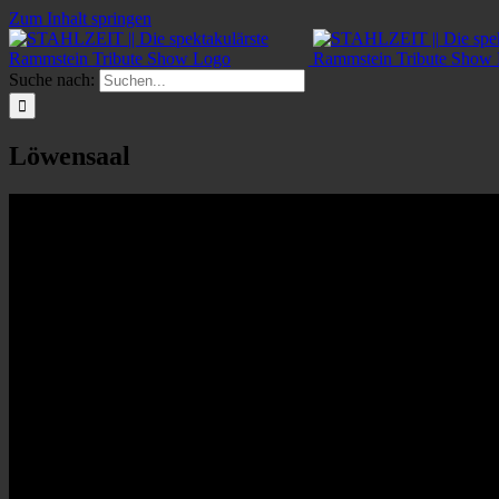
Zum Inhalt springen
Suche nach:
Löwensaal
Veranstaltungsort
Schmausenbuckstr. 166
Nürnberg
90480
Nächste Veranstaltung
Keine bevorstehenden Veranstaltungen
Lade Karte ...