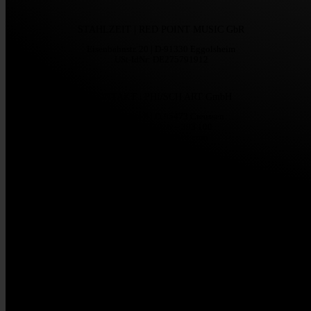
STAHLZEIT | RED POINT MUSIC GbR
Eisenbahnstr. 20 | D-91330 Eggolsheim
USt-IdNr: DE275791912
KONTAKT | PHI/SCH ART GmbH
Bahnhofstr. 8 | D-95473 Creussen
Tel +49 (0) 1716 – 393 100
stahlzeit@phischart.com