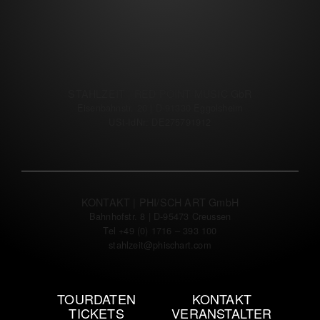
STAHLZEIT | RED POINT MUSIC GbR
Eisenbahnstr. 20 | D-91330 Eggolsheim
USt-IdNr: DE275791912
KONTAKT | PHI/SCH ART GmbH
Bahnhofstr. 8 | D-95473 Creussen
Tel +49 (0) 1716 – 393 100
stahlzeit@phischart.com
TOURDATEN
KONTAKT
TICKETS
VERANSTALTER