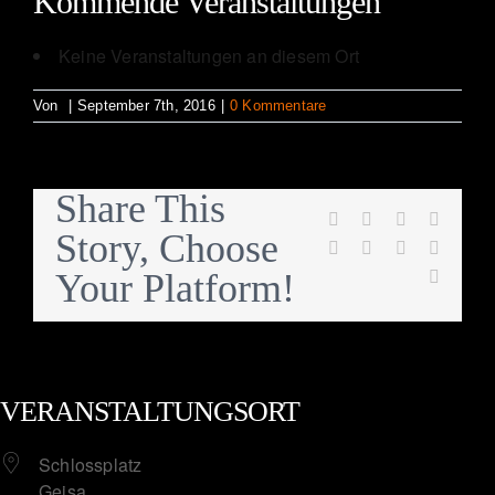
Kommende Veranstaltungen
Keine Veranstaltungen an diesem Ort
Von
|
September 7th, 2016
|
0 Kommentare
Share This
Facebook
Twitter
Reddit
Linked
Story, Choose
WhatsApp
Tumblr
Pinterest
Vk
Your Platform!
E-
Mail
VERANSTALTUNGSORT
Schlossplatz
Geisa