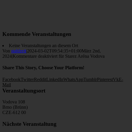
Kommende Veranstaltungen
Keine Veranstaltungen an diesem Ort
Von
stahlzeit
|
2024-03-02T09:54:35+01:00
März 2nd,
2024
|
Kommentare deaktiviert
für Starez Aréna Vodova
Share This Story, Choose Your Platform!
Facebook
Twitter
Reddit
LinkedIn
WhatsApp
Tumblr
Pinterest
Vk
E-
Mail
Veranstaltungsort
Vodova 108
Brno (Brünn)
CZE-612 00
Nächste Veranstaltung