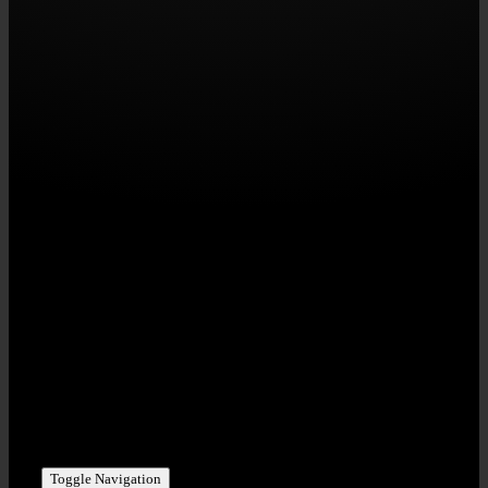
STAHLZEIT | RED POINT MUSIC GbR
Eisenbahnstr. 20 | D-91330 Eggolsheim
USt-IdNr: DE275791912
KONTAKT | PHI/SCH ART GmbH
Bahnhofstr. 8 | D-95473 Creussen
Tel +49 (0) 1716 – 393 100
stahlzeit@phischart.com
Toggle Navigation