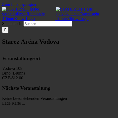
Zum Inhalt springen
Suche nach:
Starez Aréna Vodova
Veranstaltungsort
Vodova 108
Brno (Brünn)
CZE-612 00
Nächste Veranstaltung
Keine bevorstehenden Veranstaltungen
Lade Karte ...