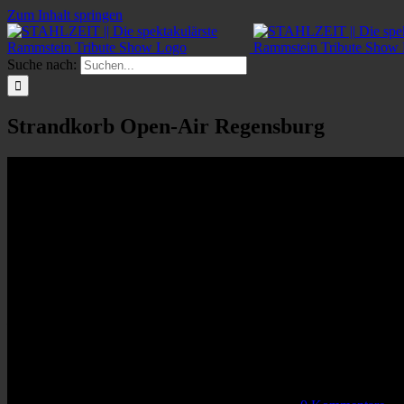
Zum Inhalt springen
Suche nach:
Strandkorb Open-Air Regensburg
Veranstaltungsort
Dultplatz am Europakanal
Regensburg
93059
Nächste Veranstaltung
Keine bevorstehenden Veranstaltungen
Karte nicht verfügbar
Kommende Veranstaltungen
Keine Veranstaltungen an diesem Ort