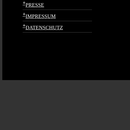
+
PRESSE
+
IMPRESSUM
+
DATENSCHUTZ
Kommende Veranstaltungen
Keine Veranstaltungen an diesem Ort
Page load link
Nach oben