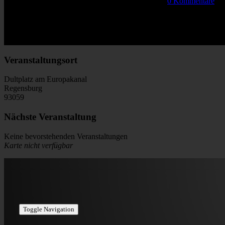
Von
|
2021-04-10T11:49:00+02:00
April 10th, 2021
|
0 Kommentare
Share This Story, Choose Your Platform!
Facebook
Twitter
Reddit
LinkedIn
WhatsApp
Tumblr
Pinterest
Vk
E-Mail
Veranstaltungsort
Dultplatz am Europakanal
Regensburg
93059
Nächste Veranstaltung
Keine bevorstehenden Veranstaltungen
Karte nicht verfügbar
Toggle Navigation