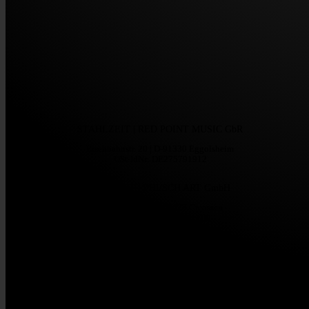
STAHLZEIT | RED POINT MUSIC GbR
Eisenbahnstr. 20 | D-91330 Eggolsheim
USt-IdNr: DE275791912
KONTAKT | PHI/SCH ART GmbH
Bahnhofstr. 8 | D-95473 Creussen
Tel +49 (0) 1716 – 393 100
stahlzeit@phischart.com